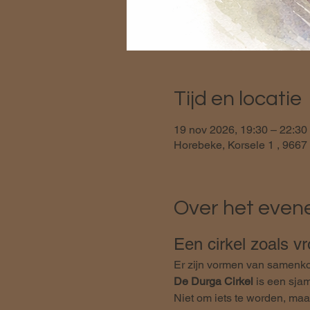
Tijd en locatie
19 nov 2026, 19:30 – 22:30
Horebeke, Korsele 1 , 9667
Over het eve
Een cirkel zoals v
Er zijn vormen van samenko
De Durga Cirkel
 is een sj
Niet om iets te worden, maa