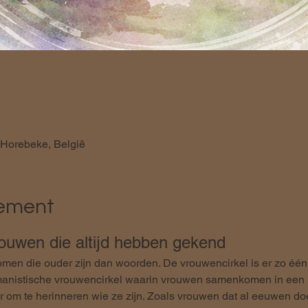
 Horebeke, België
nement
rouwen die altijd hebben gekend
men die ouder zijn dan woorden. De vrouwencirkel is er zo één
amanistische vrouwencirkel waarin vrouwen samenkomen in een 
r om te herinneren wie ze zijn. Zoals vrouwen dat al eeuwen doe