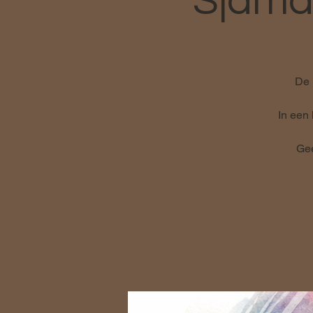
Sjaman
De 
In een 
Gee