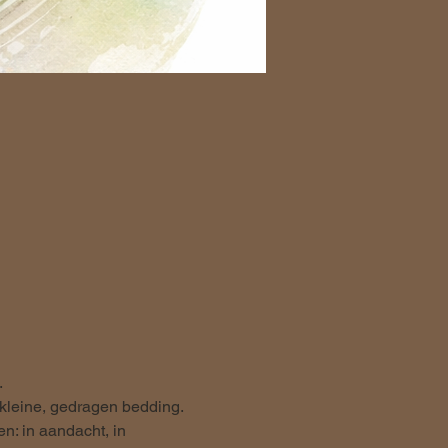
.
kleine, gedragen bedding.
n: in aandacht, in 