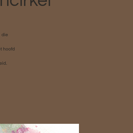
ncirkel
 die
et hoofd
eid.