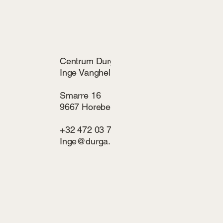
Centrum Durga
Inge Vangheluwe
Smarre 16
9667 Horebeke (Vlaamse Ardennen)
+32 472 03 75 37
Inge@durga.be