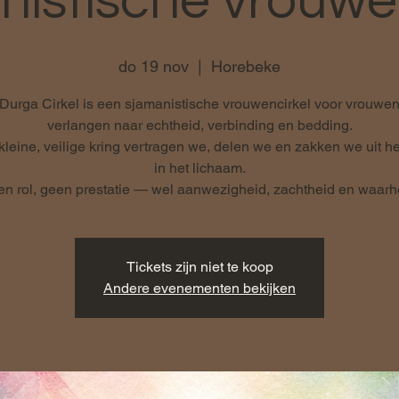
istische vrouwe
do 19 nov
  |  
Horebeke
Durga Cirkel is een sjamanistische vrouwencirkel voor vrouwen
verlangen naar echtheid, verbinding en bedding.
kleine, veilige kring vertragen we, delen we en zakken we uit h
in het lichaam.
n rol, geen prestatie — wel aanwezigheid, zachtheid en waarh
Tickets zijn niet te koop
Andere evenementen bekijken