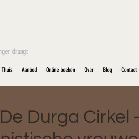
nger draagt
Thuis
Aanbod
Online boeken
Over
Blog
Contact
De Durga Cirkel 