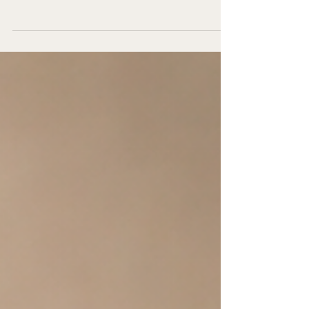
trauma, gedrag en grenzen
We stappen een relatie binnen met meer dan
alleen onszelf. Oude patronen en onvervulde
behoeften sturen vaak ons gedrag, zonder dat we
het doorhebben. Wat gebeurt er als je daar met
meer helderheid naar kijkt, zonder jezelf te
verliezen?