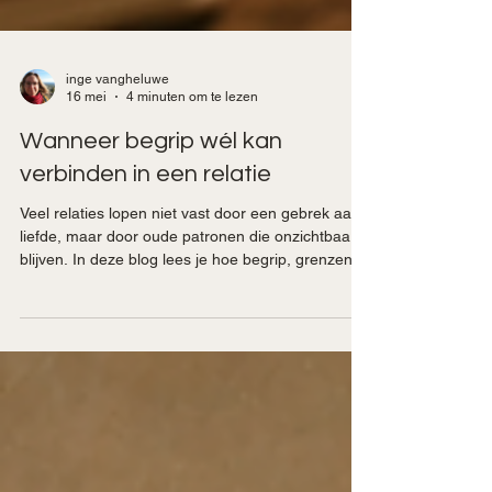
inge vangheluwe
16 mei
4 minuten om te lezen
Wanneer begrip wél kan
verbinden in een relatie
Veel relaties lopen niet vast door een gebrek aan
liefde, maar door oude patronen die onzichtbaar
blijven. In deze blog lees je hoe begrip, grenzen
en verantwoordelijkheid een relatie net kunnen
verdiepen. Over FOMO, ruzie maken, samen
groeien en waarom relatiecoaching,
relatietherapie of relatiehealing niet alleen iets is
voor wanneer het al te laat voelt.