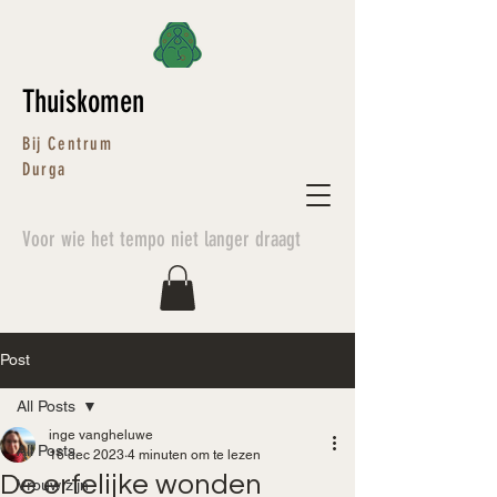
Thuiskomen
Bij Centrum
Durga
Voor wie het tempo niet langer draagt
Post
All Posts
inge vangheluwe
All Posts
16 dec 2023
4 minuten om te lezen
De erfelijke wonden
Vrouw zijn