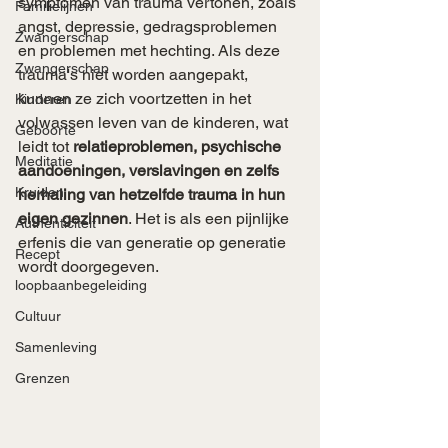
symptomen van trauma vertonen, zoals 
Familielijnen
angst, depressie, gedragsproblemen 
Zwangerschap
en problemen met hechting. Als deze 
Zwangerschap
trauma's niet worden aangepakt, 
kunnen ze zich voortzetten in het 
Kinderen
volwassen leven van de kinderen, wat 
Geboorte
leidt tot 
relatieproblemen, psychische 
Meditatie
aandoeningen, verslavingen en zelfs 
Kruiden
herhaling van hetzelfde trauma in hun 
eigen gezinnen
. Het is als een pijnlijke 
Authenticiteit
erfenis die van generatie op generatie 
Recept
wordt doorgegeven.
loopbaanbegeleiding
Cultuur
Samenleving
Grenzen