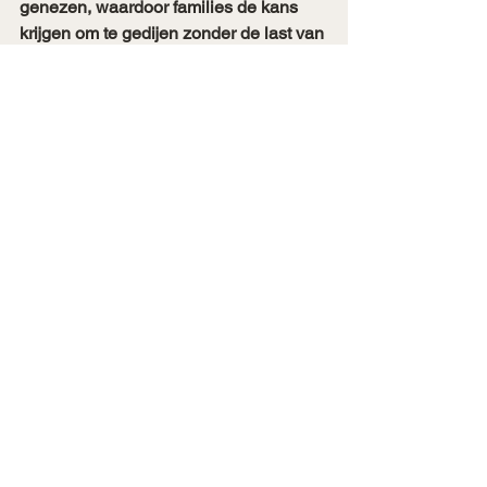
genezen, waardoor families de kans 
krijgen om te gedijen zonder de last van 
erfelijke wonden. 
En weet je -: Het is nooit te laat om te 
starten met helen!'
Persoonlijke groei
healing
coaching
Gezondheid