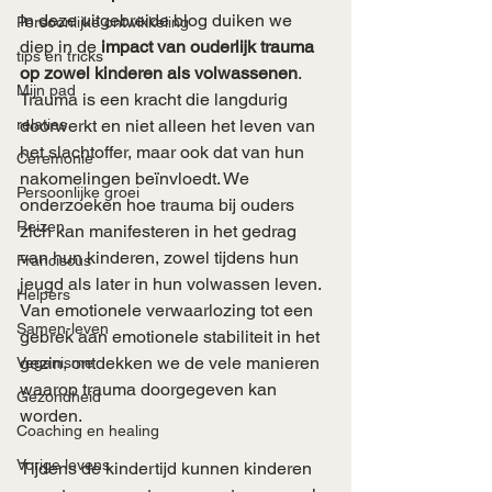
In deze uitgebreide blog duiken we 
Persoonlijke ontwikkeling
diep in de 
impact van ouderlijk trauma 
tips en tricks
op zowel kinderen als volwassenen
. 
Mijn pad
Trauma is een kracht die langdurig 
relaties
doorwerkt en niet alleen het leven van 
het slachtoffer, maar ook dat van hun 
Ceremonie
nakomelingen beïnvloedt. We 
Persoonlijke groei
onderzoeken hoe trauma bij ouders 
Reizen
zich kan manifesteren in het gedrag 
van hun kinderen, zowel tijdens hun 
Franciscus
jeugd als later in hun volwassen leven. 
Helpers
Van emotionele verwaarlozing tot een 
Samen-leven
gebrek aan emotionele stabiliteit in het 
gezin, ontdekken we de vele manieren 
Veganisme
waarop trauma doorgegeven kan 
Gezondheid
worden.
Coaching en healing
Vorige levens
Tijdens de kindertijd kunnen kinderen 